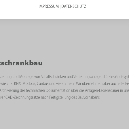
ausverwaltung per Weboberfläche möglich wird.
IMPRESSUM
|
DATENSCHUTZ
tschrankbau
stellung und Montage von Schaltschränken und Verteilungsanlagen für Gebäudesys
wie z. B. KNX, Modbus, Canbus und vielen mehr. Wir übernehmen aber auch die Erw
e Archivierung der technischen Dokumentation über die Anlagen-Lebensdauer in uns
erer CAD-Zeichnungssätze nach Fertigstellung des Bauvorhabens.