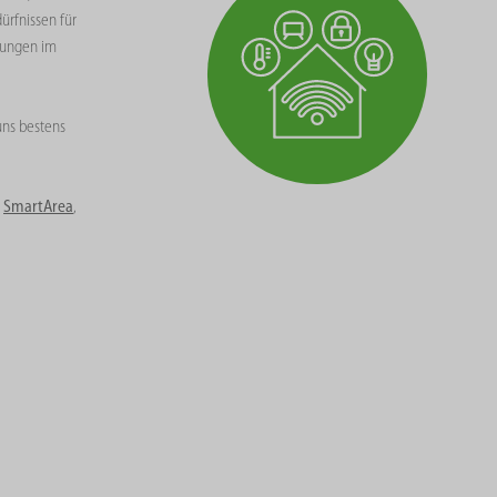
ürfnissen für
tungen im
uns bestens
r
SmartArea
,