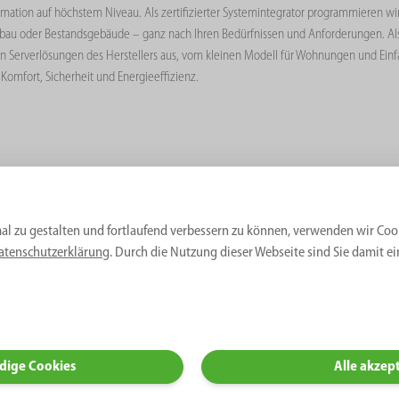
ation auf höchstem Niveau. Als zertifizierter Systemintegrator programmieren wi
bau oder Bestandsgebäude – ganz nach Ihren Bedürfnissen und Anforderungen. Als G
n Serverlösungen des Herstellers aus, vom kleinen Modell für Wohnungen und Einf
omfort, Sicherheit und Energieeffizienz.
al zu gestalten und fortlaufend verbessern zu können, verwenden wir Coo
atenschutzerklärung
. Durch die Nutzung dieser Webseite sind Sie damit e
ind Ihr Ansprechpartner, wenn es um die Inbetriebnahme Ihrer privaten oder öffentl
n. Im Bereich Mehrfamilienhäuser und Gewerbe bieten wir Ihnen gerne auch ein
einzige Verbraucher im Unternehmen bzw. in der Immobilie. Genau hier kommt das L
dige Cookies
Alle akzep
istung des Gebäudes zu keiner Zeit überschritten wird. Stattdessen wird sicherges
ilt wird. So werden u. a. auch teure Lastspitzen vermieden. Über das Lastmanagemen