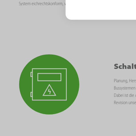
System eichrechtskonform, wodurch z. B. eine Abrechnung über die H
Schal
Planung, Her
Bussystemen 
Dabei ist di
Revision uns