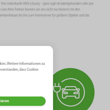
r Ihre individuelle KNX-Lösung – ganz egal ob kabelgebunden oder per
ira Aktiv Partner kennen wir uns nicht nur bestens mit den
amilienhäuser bis hin zum Homeserver für größere Objekte und das
kies. Weitere Informationen zu
inverstanden, dass Cookies
ichen E-
ast- und
tieren
tellt, dass
t ist das