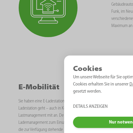
Gebäudeautom
Funk, im Neu
verschiedene
Maximum an K
Cookies
Um unsere Webseite für Sie optim
Cookies erhalten Sie in unserer
D
E-Mobilität
gesetzt werden.
Sie haben eine E-Ladestation gekauft oder planen eine zu kaufen? Wir s
DETAILS ANZEIGEN
Ladestation geht – auch in Kombination mit öffentlichen Fördergelder
Lastmanagement mit an. Denn, wenn ein E-Auto lädt, ist es nicht der 
Nur notwen
Lademanagement zum Einsatz – was dafür sorgt, dass die Netzanschlussle
die zur Verfügung stehende Leistung optimal auf alle Verbraucher verte